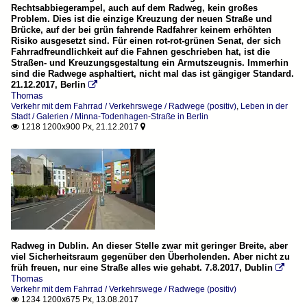
Rechtsabbiegerampel, auch auf dem Radweg, kein großes
Problem. Dies ist die einzige Kreuzung der neuen Straße und
Brücke, auf der bei grün fahrende Radfahrer keinem erhöhten
Risiko ausgesetzt sind. Für einen rot-rot-grünen Senat, der sich
Fahrradfreundlichkeit auf die Fahnen geschrieben hat, ist die
Straßen- und Kreuzungsgestaltung ein Armutszeugnis. Immerhin
sind die Radwege asphaltiert, nicht mal das ist gängiger Standard.
21.12.2017, Berlin

Thomas
Verkehr mit dem Fahrrad / Verkehrswege / Radwege (positiv)
,
Leben in der
Stadt / Galerien / Minna-Todenhagen-Straße in Berlin
1218 1200x900 Px, 21.12.2017


Radweg in Dublin. An dieser Stelle zwar mit geringer Breite, aber
viel Sicherheitsraum gegenüber den Überholenden. Aber nicht zu
früh freuen, nur eine Straße alles wie gehabt. 7.8.2017, Dublin

Thomas
Verkehr mit dem Fahrrad / Verkehrswege / Radwege (positiv)
1234 1200x675 Px, 13.08.2017
